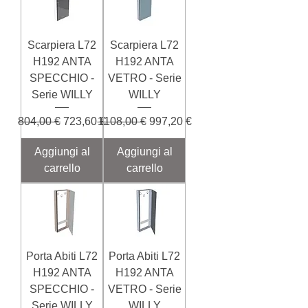
Scarpiera L72
Scarpiera L72
H192 ANTA
H192 ANTA
SPECCHIO -
VETRO - Serie
Serie WILLY
WILLY
Prezzo regolare
Prezzo scontato
Prezzo regolare
Prezzo scontato
804,00 €
723,60 €
1108,00 €
997,20 €
Aggiungi al
Aggiungi al
carrello
carrello
Porta Abiti L72
Porta Abiti L72
H192 ANTA
H192 ANTA
SPECCHIO -
VETRO - Serie
Serie WILLY
WILLY