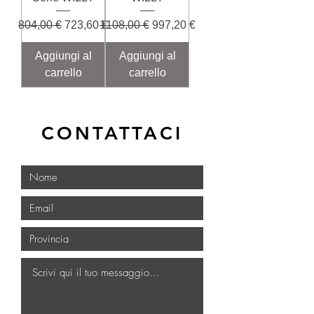
Prezzo regolare
Prezzo scontato
Prezzo regolare
Prezzo scontato
804,00 €
723,60 €
1108,00 €
997,20 €
Aggiungi al
Aggiungi al
carrello
carrello
CONTATTACI