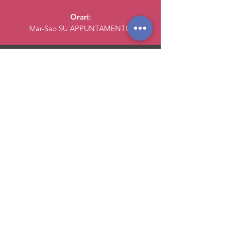
Orari
:
Mar-Sab
SU APPUNTAMENTO
Contattaci
E-mail:
info@acrodesign.net
Telefono:
039 21 43 050
Assistenza online/telefonica
:
Mar-Ven:
9.00-12.30
,
14.30-18.30
Sabato: 10.00-13.00, 15.30-18.30
Pagamenti Sicuri