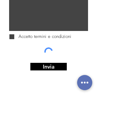
Accetto termini e condizioni
Invia
Shoowroom
Via Cattaneo 88N
20851 Lissone (MB)