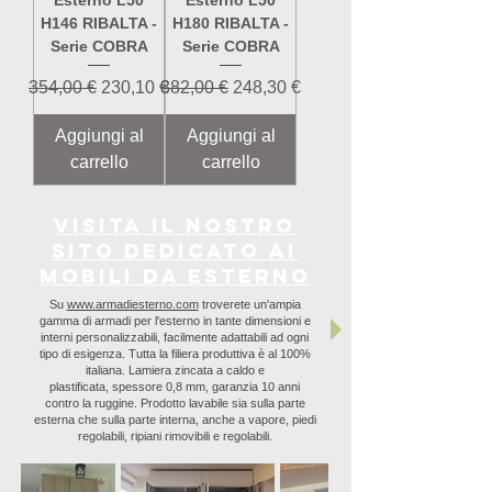
H146 RIBALTA -
H180 RIBALTA -
Serie COBRA
Serie COBRA
Prezzo regolare
Prezzo scontato
Prezzo regolare
Prezzo scontato
354,00 €
230,10 €
382,00 €
248,30 €
Aggiungi al
Aggiungi al
carrello
carrello
Visita il nostro
sito dedicato ai
Mobili da Esterno
Su
www.armadiesterno.com
troverete un'ampia
gamma di armadi per l'esterno in tante dimensioni e
interni personalizzabili, facilmente adattabili ad ogni
tipo di esigenza. Tutta la filiera produttiva è al 100%
italiana. Lamiera zincata a caldo e
plastificata, spessore 0,8 mm, garanzia 10 anni
contro la ruggine. Prodotto lavabile sia sulla parte
esterna che sulla parte interna, anche a vapore, piedi
regolabili, ripiani rimovibili e regolabili.