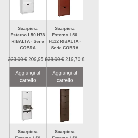
Scarpiera
Scarpiera
Esterno L50 H78
Esterno L50
RIBALTA - Serie
H112 RIBALTA -
COBRA
Serie COBRA
Prezzo regolare
Prezzo scontato
Prezzo regolare
Prezzo scontato
323,00 €
209,95 €
338,00 €
219,70 €
Aggiungi al
Aggiungi al
carrello
carrello
Scarpiera
Scarpiera
Esterno L50
Esterno L50