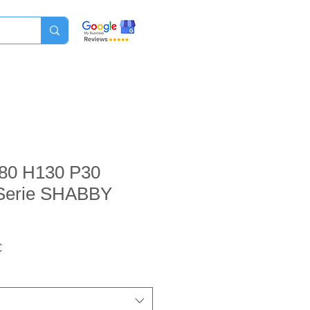
L80 H130 P30
 Serie SHABBY
Prezzo
€
scontato