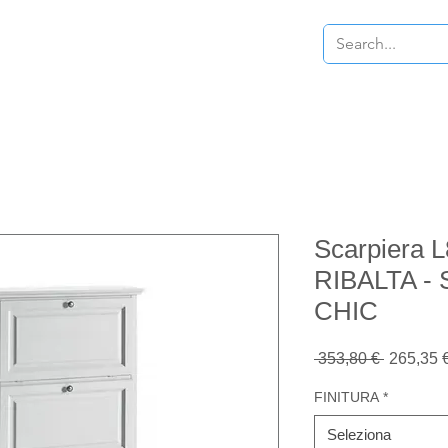
scarpiere
Contatti
Saldi
More
Scarpiera 
RIBALTA -
CHIC
Prezzo
 353,80 € 
265,35 
regolare
FINITURA
*
Seleziona