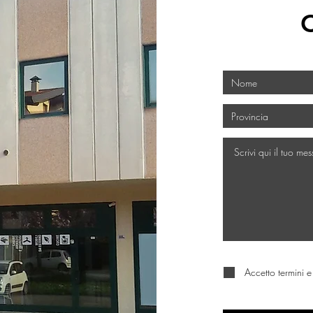
copia del documento di t
L'IMBALLO È INTATTO, non
poiché non saremo in grad
modo.
Se non verrà eseguita ne
ricezione del collo danne
rimborso poiché non sarem
alcun modo e l'acquisto 
sarà a vostro completo c
Eventuali contestazioni
presenza del trasportato
consegna, diversamente i
consegnato.
Per qualsiasi controvers
Foro di Monza, ferma la f
altro Foro competente s
Il versamento dell'accont
conferma di quanto spec
Richiedete e conservate
che avete compilato e fi
documento non saremo in 
modo.
Accetto termini e