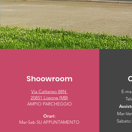
Shoowroom
Via Cattaneo 88N
E-ma
20851 Lissone (MB)
Te
AMPIO PARCHEGGIO
Assist
Mar-Ven
Orari
:
Sabato:
Mar-Sab
SU APPUNTAMENTO