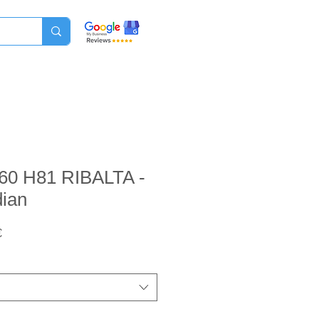
L60 H81 RIBALTA -
dian
Prezzo
€
scontato