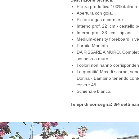
Descrizione tecnica:
Filiera produttiva 100% italiana.
Apertura con gola.
Pistoni a gas e cerniere.
Interno prof. 22 cm - cestello p
Interno prof. 33 cm - ripiani.
Medium-density fibreboard, rivest
Fornita Montata.
DA FISSARE A MURO. Completa d
sospesa a muro.
I colori non hanno corrisponde
Le quantità Max di scarpe, son
Donna - Bambino tenendo conto 
essere 45.
Schienale bianco.
Tempi di consegna: 3/4 settiman