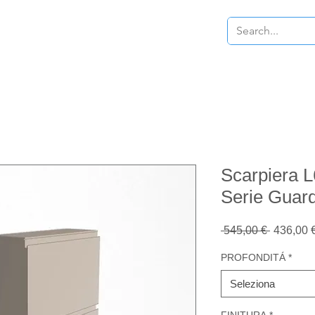
scarpiere
Contatti
Saldi
More
Scarpiera 
Serie Guar
Prezzo
 545,00 € 
436,00 
regolare
PROFONDITÁ
*
Seleziona