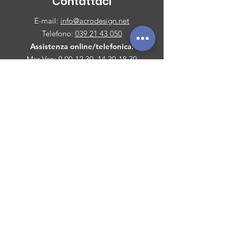
Contattaci
E-mail:
info@acrodesign.net
Telefono:
039 21 43 050
Assistenza online/telefonica
:
Mar-Ven:
9.00-12.30
,
14.30-18.30
Sabato: 10.00-13.00, 15.30-18.30
Pagamenti Sicuri