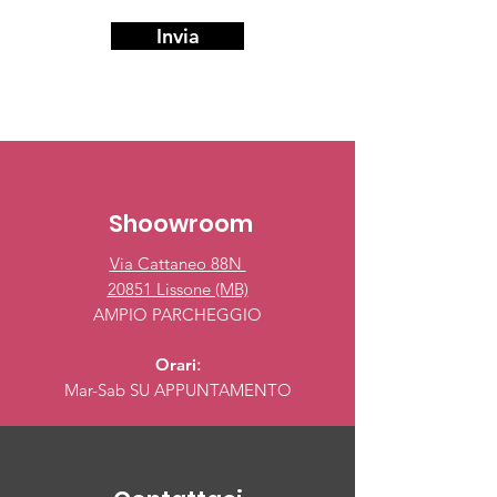
Invia
Shoowroom
Via Cattaneo 88N
20851 Lissone (MB)
AMPIO PARCHEGGIO
Orari
:
Mar-Sab
SU APPUNTAMENTO